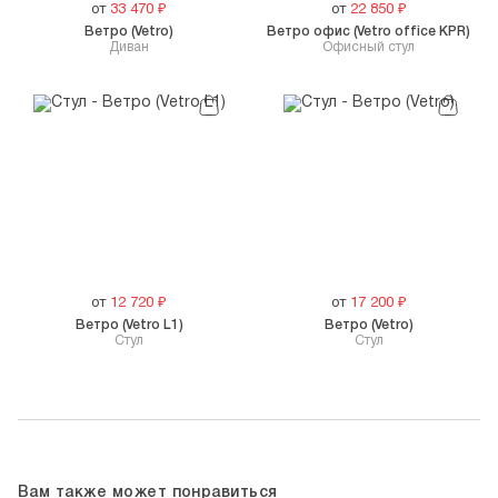
от
33 470
₽
от
22 850
₽
Ветро (Vetro)
Ветро офис (Vetro office KPR)
Диван
Офисный стул
от
12 720
₽
от
17 200
₽
Ветро (Vetro L1)
Ветро (Vetro)
Стул
Стул
Вам также может понравиться