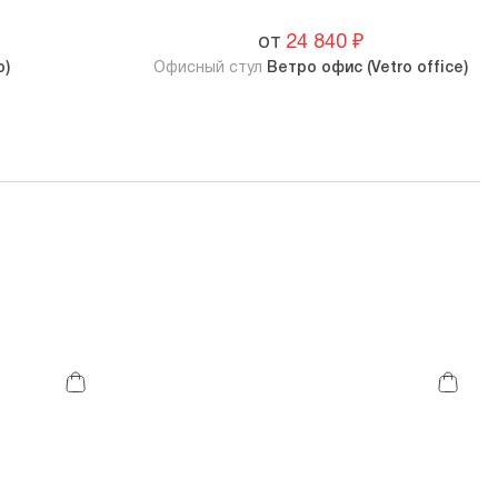
от
24 840
₽
o)
Офисный стул
Ветро офис (Vetro office)