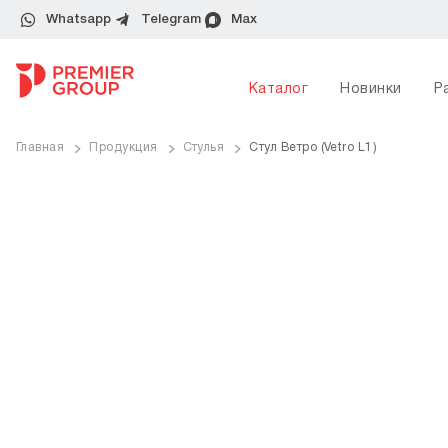
Whatsapp
Telegram
Max
Каталог
Новинки
Р
Главная
Продукция
Стулья
Стул Ветро (Vetro L1)
ve