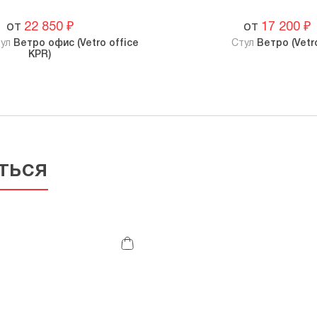
от
22 850
₽
от
17 200
₽
тул
Ветро офис (Vetro office
Стул
Ветро (Vetr
KPR)
ться