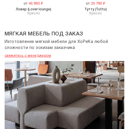
от
46 860
₽
от
29 780
₽
Ловер (Lover lounge)
Тутту (Tuttu)
Кресло
Кресло
МЯГКАЯ МЕБЕЛЬ ПОД ЗАКАЗ
Изготовление мягкой мебели для ХоРеКа любой
сложности по эскизам заказчика
свяжитесь с менеджером