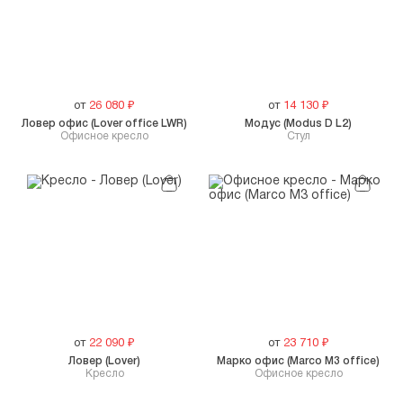
от
26 080
₽
от
14 130
₽
Ловер офис (Lover office LWR)
Модус (Modus D L2)
Офисное кресло
Стул
от
22 090
₽
от
23 710
₽
Ловер (Lover)
Марко офис (Marco M3 office)
Кресло
Офисное кресло