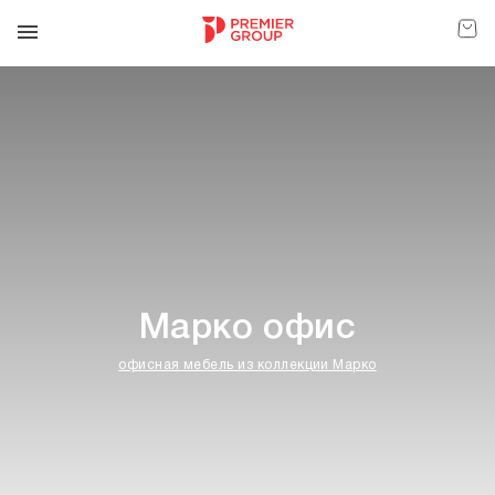
Модульный диван
Марко офис
Cesto
офисная мебель из коллекции Mарко
yличная мебель в наличии
Стампо (Stampo)