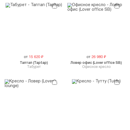
от
15 620
₽
от
26 980
₽
Таптап (Taptap)
Ловер офис (Lover office SB)
Табурет
Офисное кресло