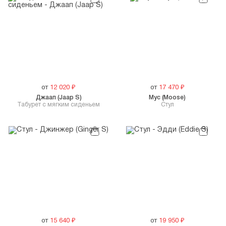
от
12 020
₽
от
17 470
₽
Джаап (Jaap S)
Мус (Moose)
Табурет c мягким сиденьем
Стул
от
15 640
₽
от
19 950
₽