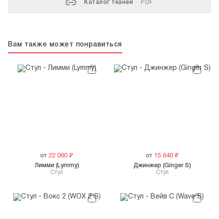
Каталог тканей
PDF
Вам также может понравиться
от
22 060
₽
от
15 640
₽
Лимми (Lymmy)
Джинжер (Ginger S)
Стул
Cтул