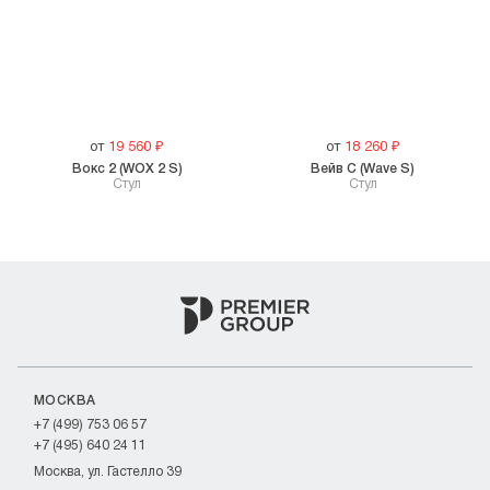
от
19 560
₽
от
18 260
₽
Вокс 2 (WOX 2 S)
Вейв С (Wave S)
Cтул
Стул
МОСКВА
+7 (499) 753 06 57
+7 (495) 640 24 11
Москва, ул. Гастелло 39