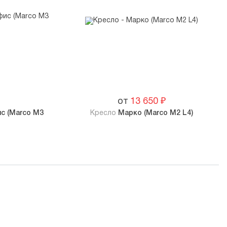
от
13 650
₽
с (Marco M3
Кресло
Марко (Marco M2 L4)