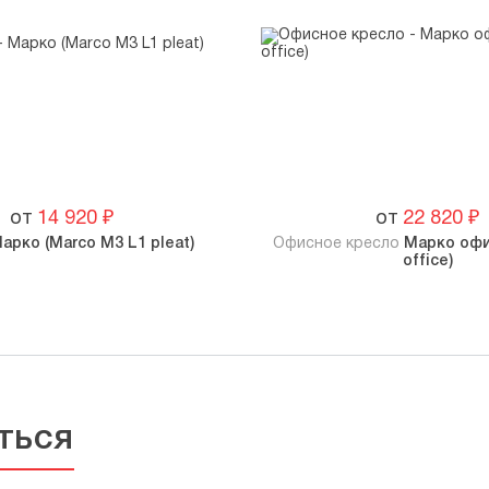
от
14 920
₽
от
22 820
₽
арко (Marco M3 L1 pleat)
Офисное кресло
Марко офи
office)
ться