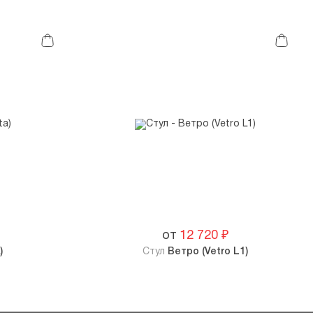
от
12 720
₽
)
Стул
Ветро (Vetro L1)