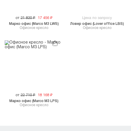
от
21 820
₽
17 456
₽
Цена по запросу
Марко офис (Marco M3 LWS)
Ловер офис (Lover office LBS)
Офисное кресло
Офисное кресло
от
22 710
₽
18 168
₽
Марко офис (Marco M3 LPS)
Офисное кресло