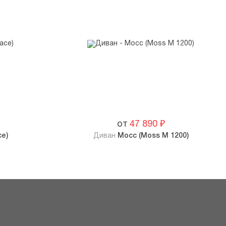
от
47 890
₽
ce)
Диван
Мосс (Moss M 1200)