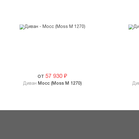
от
57 930
₽
Диван
Мосс (Moss M 1270)
Ди