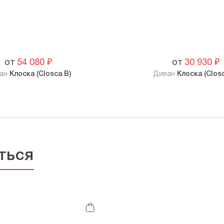
от
54 080
₽
от
30 930
₽
ан
Клоска (Closca B)
Диван
Клоска (Clos
ться