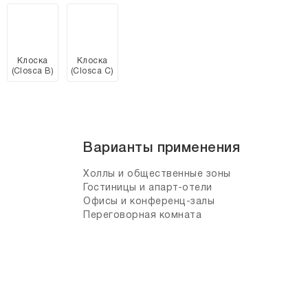
Клоска
Клоска
(Closca B)
(Closca C)
Варианты применения
Холлы и общественные зоны
Гостиницы и апарт-отели
Офисы и конференц-залы
Переговорная комната