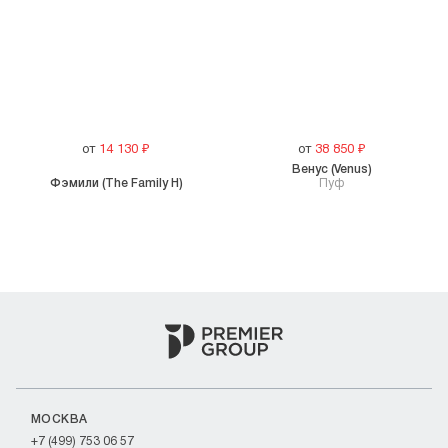
от
14 130
₽
от
38 850
₽
Венус (Venus)
Фэмили (The Family H)
Пуф
МОСКВА
+7 (499) 753 06 57