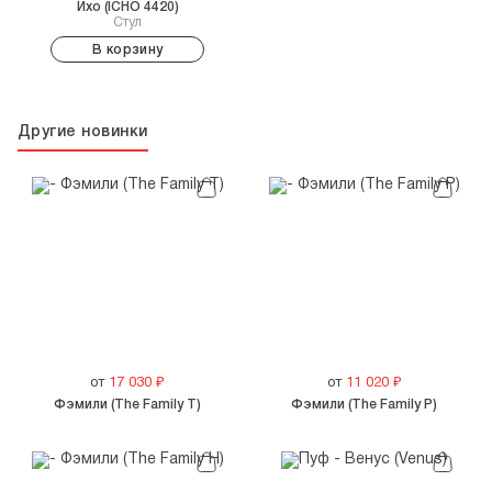
Ихо (ICHO 4420)
Стул
В корзину
Другие новинки
от
17 030
₽
от
11 020
₽
Фэмили (The Family T)
Фэмили (The Family P)