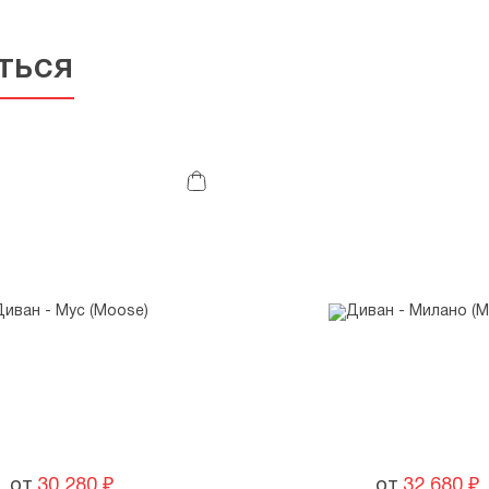
ться
от
30 280
₽
от
32 680
₽