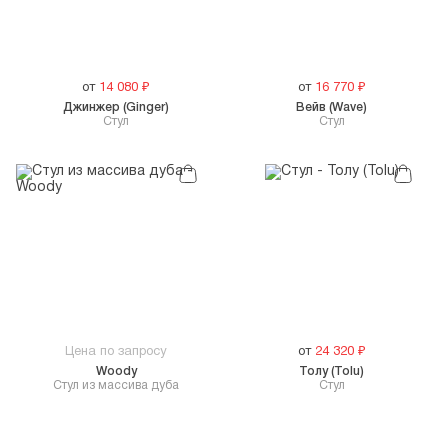
от
14 080
₽
от
16 770
₽
Джинжер (Ginger)
Вейв (Wave)
Стул
Стул
Цена по запросу
от
24 320
₽
Woody
Толу (Tolu)
Стул из массива дуба
Стул