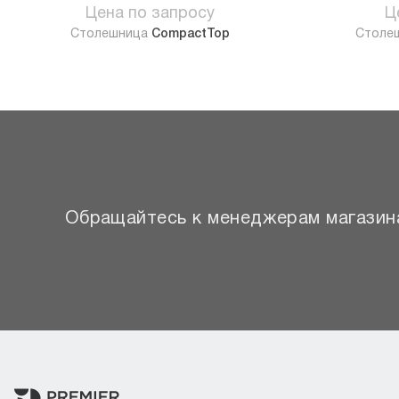
Цена по запросу
Ц
Столешница
CompactTop
Столе
Обращайтесь к менеджерам магазина