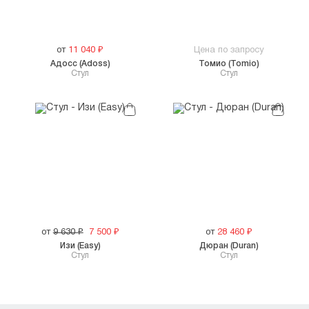
от
11 040
₽
Цена по запросу
Адосс (Adoss)
Томио (Tomio)
Стул
Стул
от
9 630
₽
7 500
₽
от
28 460
₽
Изи (Easy)
Дюран (Duran)
Стул
Стул