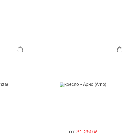
от
31 250
₽