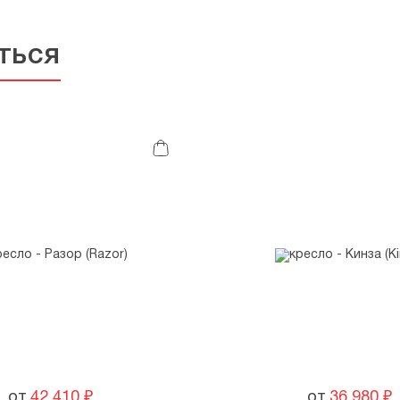
ться
от
42 410
₽
от
36 980
₽