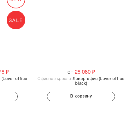
SALE
76
₽
от
26 080
₽
(Lover office
Офисное кресло
Ловер офис (Lover office
black)
В корзину