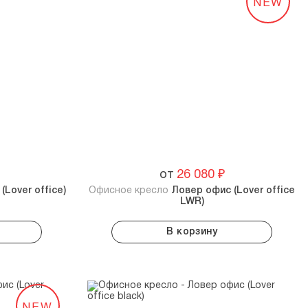
NEW
от
26 080
₽
(Lover office)
Офисное кресло
Ловер офис (Lover office
LWR)
В корзину
NEW