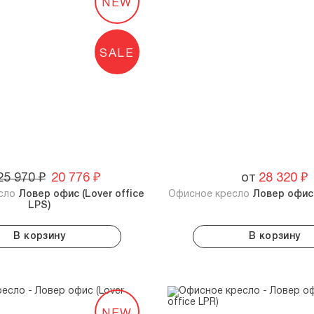
NEW
SALE
25 970
₽
20 776
₽
от
28 320
₽
есло
Ловер офис (Lover office
Офисное кресло
Ловер офис 
LPS)
В корзину
В корзину
NEW