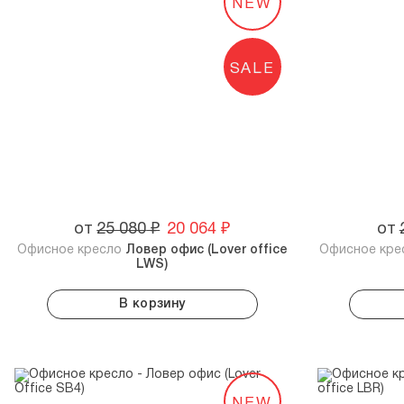
NEW
SALE
от
25 080
₽
20 064
₽
от
Офисное кресло
Ловер офис (Lover office
Офисное кр
LWS)
В корзину
NEW