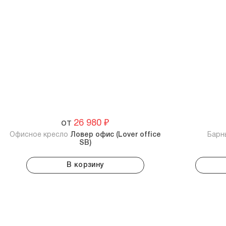
от
26 980
₽
Офисное кресло
Ловер офис (Lover office
Барн
SB)
В корзину